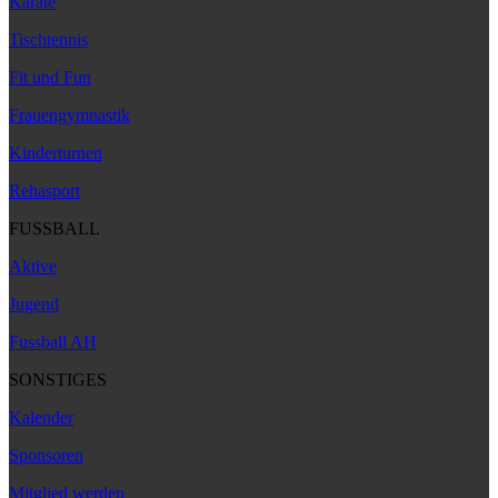
Karate
Tischtennis
Fit und Fun
Frauengymnastik
Kinderturnen
Rehasport
FUSSBALL
Aktive
Jugend
Fussball AH
SONSTIGES
Kalender
Sponsoren
Mitglied werden