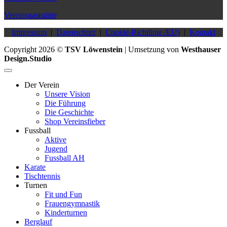
Vereinsgaststätte
Impressum
|
Datenschutz
|
Cookie-Richtlinie /EU)
|
Kontakt
Copyright 2026 ©
TSV Löwenstein
| Umsetzung von
Westhauser
Design.Studio
Der Verein
Unsere Vision
Die Führung
Die Geschichte
Shop Vereinsfieber
Fussball
Aktive
Jugend
Fussball AH
Karate
Tischtennis
Turnen
Fit und Fun
Frauengymnastik
Kinderturnen
Berglauf