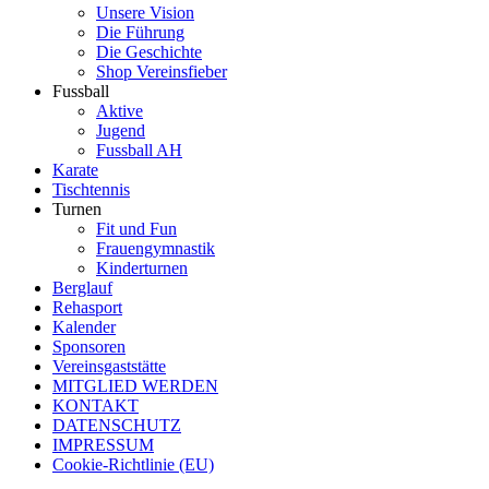
Unsere Vision
Die Führung
Die Geschichte
Shop Vereinsfieber
Fussball
Aktive
Jugend
Fussball AH
Karate
Tischtennis
Turnen
Fit und Fun
Frauengymnastik
Kinderturnen
Berglauf
Rehasport
Kalender
Sponsoren
Vereinsgaststätte
MITGLIED WERDEN
KONTAKT
DATENSCHUTZ
IMPRESSUM
Cookie-Richtlinie (EU)