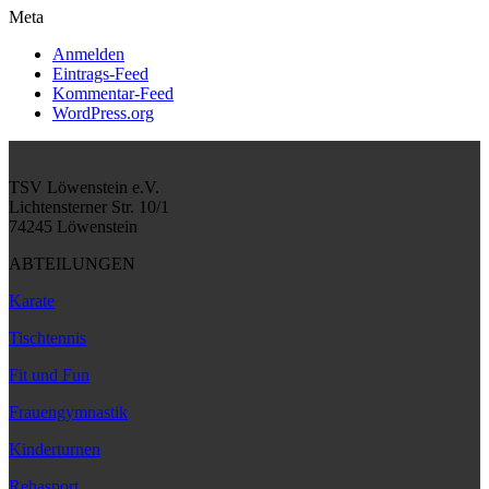
Meta
Anmelden
Eintrags-Feed
Kommentar-Feed
WordPress.org
TSV Löwenstein e.V.
Lichtensterner Str. 10/1
74245 Löwenstein
ABTEILUNGEN
Karate
Tischtennis
Fit und Fun
Frauengymnastik
Kinderturnen
Rehasport