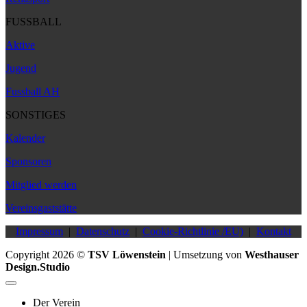
FUSSBALL
Aktive
Jugend
Fussball AH
SONSTIGES
Kalender
Sponsoren
Mitglied werden
Vereinsgaststätte
Impressum
|
Datenschutz
|
Cookie-Richtlinie /EU)
|
Kontakt
Copyright 2026 ©
TSV Löwenstein
| Umsetzung von
Westhauser
Design.Studio
Der Verein